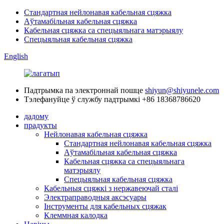
Стандартная нейлонавая кабельная сцяжка
Аўтамабільная кабельная сцяжка
Кабельная сцяжка са спецыяльнага матэрыялу
Спецыяльная кабельная сцяжка
English
Падтрымка па электроннай пошце
shiyun@shiyunele.com
Тэлефануйце ў службу падтрымкі
+86 18368786620
дадому
прадукты
Нейлонавая кабельная сцяжка
Стандартная нейлонавая кабельная сцяжка
Аўтамабільная кабельная сцяжка
Кабельная сцяжка са спецыяльнага
матэрыялу
Спецыяльная кабельная сцяжка
Кабельныя сцяжкі з нержавеючай сталі
Электраправодныя аксэсуары
Інструменты для кабельных сцяжак
Клеммная калодка