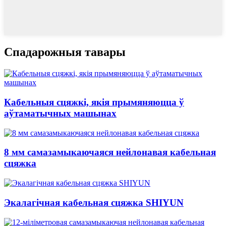
Спадарожныя тавары
Кабельныя сцяжкі, якія прымяняюцца ў
аўтаматычных машынах
8 мм самазамыкаючаяся нейлонавая кабельная
сцяжка
Экалагічная кабельная сцяжка SHIYUN