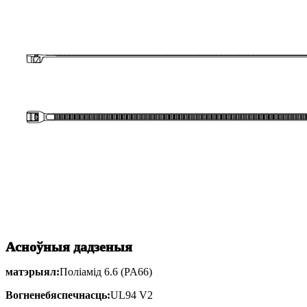
Асноўныя дадзеныя
матэрыял:
Поліамід 6.6 (PA66)
Вогненебяспечнасць:
UL94 V2