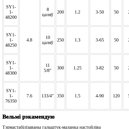
SY1-
8
1-
200
1.2
3-50
50
цаляў
48200
SY1-
10
1-
4.8
250
1.3
3-65
50
цаляў
48250
SY1-
11
1-
300
1.25
3-82
50
5/8"
48300
SY1-
1-
7.6
133/4"
350
1.5
4-90
120
76350
Вельмі рэкамендую
Тэрмастабілізаваны гальштук-маланка настойліва