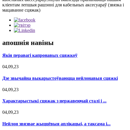
кліентам лепшыя рашэнні для кабельных аксесуараў (звязка і
мацаванне сцяжак)
апошнія навіны
Якія перавагі капронавых сцяжкоў
04,09,23
Дзе звычайна выкарыстоўваюцца нейлонавыя сцяжкі
04,09,23
Характарыстыкі сцяжак з нержавеючай сталі і ...
04,09,23
Нейлон звязвае жыццёвыя аплікацыі, а таксама i...