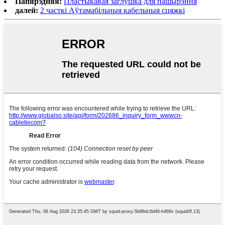
Папярэдняя:
Пластыкавая заглушка для пашырэння
далей:
2 часткі Аўтамабільныя кабельныя сцяжкі