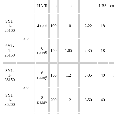
ЦАЛІ
mm
mm
LBS
с
SY1-
1-
4 цалі
100
1.0
2-22
18
25100
2.5
SY1-
6
1-
150
1.05
2-35
18
цаляў
25150
SY1-
6
1-
150
1.2
3-35
40
цаляў
36150
3.6
SY1-
8
1-
200
1.2
3-50
40
цаляў
36200