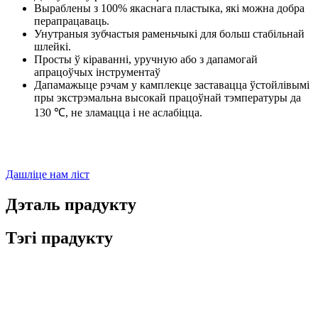
Выраблены з 100% якаснага пластыка, які можна добра
перапрацаваць.
Унутраныя зубчастыя раменьчыкі для больш стабільнай
шлейкі.
Просты ў кіраванні, уручную або з дапамогай
апрацоўчых інструментаў
Дапамажыце рэчам у камплекце заставацца ўстойлівымі
пры экстрэмальна высокай працоўнай тэмпературы да
130 ℃, не зламацца і не аслабіцца.
Дашліце нам ліст
Дэталь прадукту
Тэгі прадукту