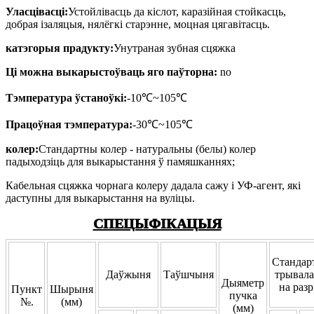
Уласцівасці:
Устойлівасць да кіслот, каразійная стойкасць,
добрая ізаляцыя, нялёгкі старэнне, моцная цягавітасць.
катэгорыя прадукту:
Унутраная зубная сцяжка
Ці можна выкарыстоўваць яго паўторна:
no
Тэмпература ўстаноўкі:
-10℃~105℃
Працоўная тэмпература:
-30℃~105℃
колер:
Стандартны колер - натуральны (белы) колер
падыходзіць для выкарыстання ў памяшканнях;
Кабельная сцяжка чорнага колеру дадала сажу і УФ-агент, які
даступны для выкарыстання на вуліцы.
СПЕЦЫФІКАЦЫЯ
Стандар
Даўжыня
Таўшчыня
трывала
Дыяметр
на раз
Пункт
Шырыня
пучка
№.
(мм)
(мм)