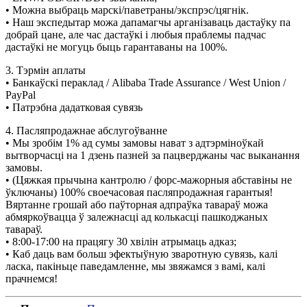
• Можна выбраць марскі/паветраны/экспрэс/цягнік.
• Наш экспедытар можа дапамагчы арганізаваць дастаўку па
добрай цане, але час дастаўкі і любыя праблемы падчас
дастаўкі не могуць быць гарантаваны на 100%.
3. Тэрмін аплаты
• Банкаўскі пераклад / Alibaba Trade Assurance / West Union /
PayPal
• Патрэбна дадатковая сувязь
4. Пасляпродажнае абслугоўванне
• Мы зробім 1% ад сумы замовы нават з адтэрміноўкай
вытворчасці на 1 дзень пазней за пацверджаны час выканання
замовы.
• (Цяжкая прычына кантролю / форс-мажорныя абставіны не
ўключаны) 100% своечасовая пасляпродажная гарантыя!
Вяртанне грошай або паўторная адпраўка тавараў можа
абмяркоўвацца ў залежнасці ад колькасці пашкоджаных
тавараў.
• 8:00-17:00 на працягу 30 хвілін атрымаць адказ;
• Каб даць вам больш эфектыўную зваротную сувязь, калі
ласка, пакіньце паведамленне, мы звяжамся з вамі, калі
прачнемся!