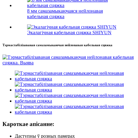
8 мм самазамыкаючаяся нейлонавая
кабельная сцяжка
Экалагічная кабельная сцяжка SHIYUN
Тэрмастабілізаваная самазамыкаючая нейлонавая кабельная сцяжка
Кароткае апісанне:
Даступны ў розных памерах