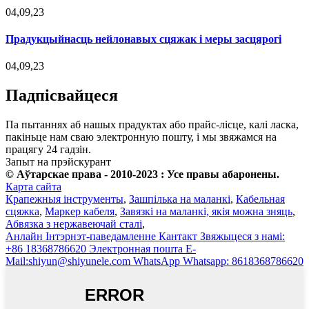
04,09,23
Прадукцыйнасць нейлонавых сцяжак і меры засцярогі
04,09,23
Падпісвайцеся
Па пытаннях аб нашых прадуктах або прайс-лісце, калі ласка,
пакіньце нам сваю электронную пошту, і мы звяжамся на
працягу 24 гадзін.
Запыт на прэйскурант
© Аўтарскае права - 2010-2023 : Усе правы абаронены.
Карта сайта
Крапежныя інструменты
,
Зашпілька на маланкі
,
Кабельная
сцяжка
,
Маркер кабеля
,
Завязкі на маланкі, якія можна зняць
,
Абвязка з нержавеючай сталі
,
Анлайн
Інтэрнэт-паведамленне
Кантакт
Звяжыцеся з намі:
+86 18368786620
Электронная пошта
E-
Mail:shiyun@shiyunele.com
WhatsApp
Whatsapp: 8618368786620