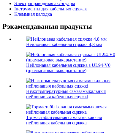
Электраправодныя аксэсуары
Інструменты для кабельных сцяжак
Клеммная калодка
Рэкамендаваныя прадукты
Нейлонавая кабельная сцяжка 4,8 мм
Нейлонавая кабельная сцяжка з UL94-V0
(прамысловае выкарыстанне)
Нізкотэмпературныя самазамыкальныя
нейлонавыя кабельныя сцяжкі
Тэрмастабілізаваная самазамыкаючая
нейлонавая кабельная сцяжка