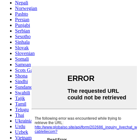
Nepali
Norwegian
Pashto
Persian
Punjabi
Serbian
Sesotho
Sinhala
Slovak
Slovenian
Somali
Samoan
Scots Gaelic
Shona
Sindhi
Sundanese
Swahili
Tajik
Tamil
Telugu
Thai
Ukrainian
Urdu
Uzbek
Vietnamese