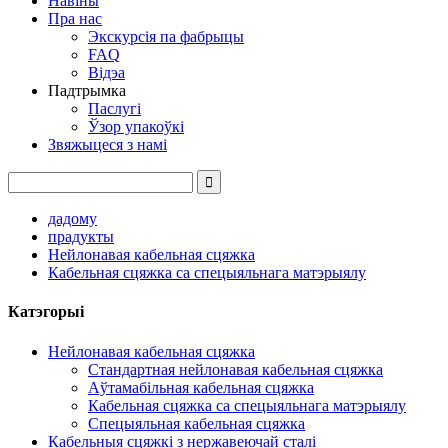
Навіны
Пра нас
Экскурсія па фабрыцы
FAQ
Відэа
Падтрымка
Паслугі
Ўзор упакоўкі
Звяжыцеся з намі
дадому
прадукты
Нейлонавая кабельная сцяжка
Кабельная сцяжка са спецыяльнага матэрыялу
Катэгорыі
Нейлонавая кабельная сцяжка
Стандартная нейлонавая кабельная сцяжка
Аўтамабільная кабельная сцяжка
Кабельная сцяжка са спецыяльнага матэрыялу
Спецыяльная кабельная сцяжка
Кабельныя сцяжкі з нержавеючай сталі