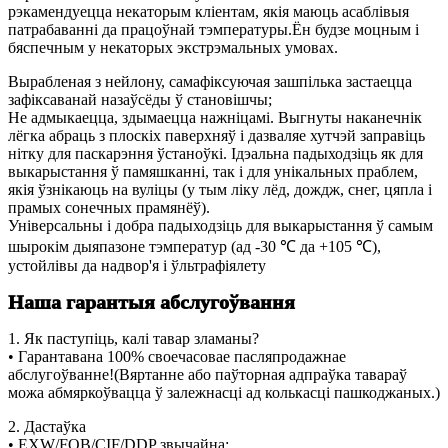
рэкамендуецца некаторым кліентам, якія маюць асаблівыя
патрабаванні да працоўнай тэмпературы.Ён будзе моцным і
бяспечным у некаторых экстрэмальных умовах.
Вырабленая з нейлону, самафіксуючая зашпілька застаецца
зафіксаванай назаўсёды ў становішчы;
Не адмыкаецца, здымаецца нажніцамі. Выгнуты наканечнік
лёгка абраць з плоскіх паверхняў і дазваляе хутчэй заправіць
нітку для паскарэння ўстаноўкі. Ідэальна падыходзіць як для
выкарыстання ў памяшканні, так і для унікальных праблем,
якія ўзнікаюць на вуліцы (у тым ліку лёд, дождж, снег, цяпла і
прамых сонечных прамянёў).
Універсальны і добра падыходзіць для выкарыстання ў самым
шырокім дыяпазоне тэмператур (ад -30 ℃ да +105 ℃),
устойлівы да надвор'я і ўльтрафіялету
Наша гарантыя абслугоўвання
1. Як паступіць, калі тавар зламаны?
• Гарантавана 100% своечасовае пасляпродажнае
абслугоўванне!(Вяртанне або паўторная адпраўка тавараў
можа абмяркоўвацца ў залежнасці ад колькасці пашкоджаных.)
2. Дастаўка
• EXW/FOB/CIF/DDP звычайна;