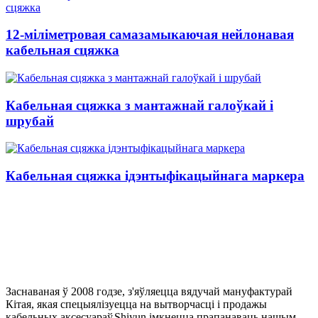
12-міліметровая самазамыкаючая нейлонавая
кабельная сцяжка
Кабельная сцяжка з мантажнай галоўкай і
шрубай
Кабельная сцяжка ідэнтыфікацыйнага маркера
Заснаваная ў 2008 годзе, з'яўляецца вядучай мануфактурай
Кітая, якая спецыялізуецца на вытворчасці і продажы
кабельных аксесуараў.Shiyun імкнецца прапанаваць нашым