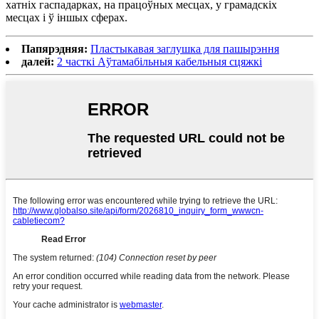
хатніх гаспадарках, на працоўных месцах, у грамадскіх
месцах і ў іншых сферах.
Папярэдняя:
Пластыкавая заглушка для пашырэння
далей:
2 часткі Аўтамабільныя кабельныя сцяжкі