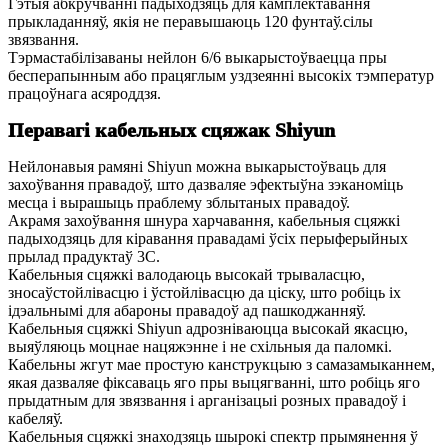
Гэтыя абкручванні падыходзяць для камплектавання
прыкладанняў, якія не перавышаюць 120 фунтаў.сілы
звязвання.
Тэрмастабілізаваны нейлон 6/6 выкарыстоўваецца пры
бесперапынным або працяглым уздзеянні высокіх тэмператур
працоўнага асяроддзя.
Перавагі кабельных сцяжак Shiyun
Нейлонавыя рамяні Shiyun можна выкарыстоўваць для
захоўвання правадоў, што дазваляе эфектыўна зэканоміць
месца і вырашыць праблему зблытаных правадоў.
Акрамя захоўвання шнура харчавання, кабельныя сцяжкі
падыходзяць для кіравання правадамі ўсіх перыферыйных
прылад прадуктаў 3C.
Кабельныя сцяжкі валодаюць высокай трываласцю,
зносаўстойлівасцю і ўстойлівасцю да ціску, што робіць іх
ідэальнымі для абароны правадоў ад пашкоджанняў.
Кабельныя сцяжкі Shiyun адрозніваюцца высокай якасцю,
выяўляюць моцнае нацяжэнне і не схільныя да паломкі.
Кабельны жгут мае простую канструкцыю з самазамыканнем,
якая дазваляе фіксаваць яго пры выцягванні, што робіць яго
прыдатным для звязвання і арганізацыі розных правадоў і
кабеляў.
Кабельныя сцяжкі знаходзяць шырокі спектр прымянення ў