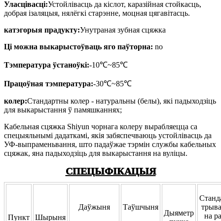
Уласцівасці:
Устойлівасць да кіслот, каразійная стойкасць,
добрая ізаляцыя, нялёгкі старэнне, моцная цягавітасць.
катэгорыя прадукту:
Унутраная зубная сцяжка
Ці можна выкарыстоўваць яго паўторна:
no
Тэмпература ўстаноўкі:
-10℃~85℃
Працоўная тэмпература:
-30℃~85℃
колер:
Стандартны колер - натуральны (белы), які падыходзіць
для выкарыстання ў памяшканнях;
Кабельная сцяжка Shiyun чорнага колеру вырабляецца са
спецыяльнымі дадаткамі, якія забяспечваюць устойлівасць да
УФ-выпраменьвання, што падаўжае тэрмін службы кабельных
сцяжак, яна падыходзіць для выкарыстання на вуліцы.
СПЕЦЫФІКАЦЫЯ
Станд
Даўжыня
Таўшчыня
трыва
Дыяметр
на р
Пункт
Шырыня