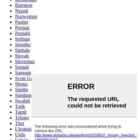
Burmese
Nepali
Norwegian
Pashto
Persian
Punjabi
Serbian
Sesotho
Sinhala
Slovak
Slovenian
Somali
Samoan
Scots Gaelic
Shona
Sindhi
Sundanese
Swahili
Tajik
Tamil
Telugu
Thai
Ukrainian
Urdu