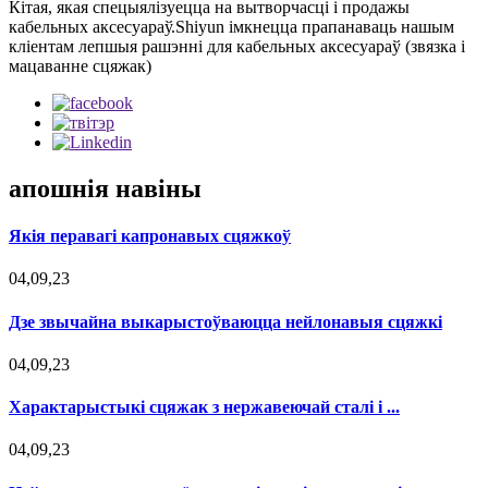
Кітая, якая спецыялізуецца на вытворчасці і продажы
кабельных аксесуараў.Shiyun імкнецца прапанаваць нашым
кліентам лепшыя рашэнні для кабельных аксесуараў (звязка і
мацаванне сцяжак)
апошнія навіны
Якія перавагі капронавых сцяжкоў
04,09,23
Дзе звычайна выкарыстоўваюцца нейлонавыя сцяжкі
04,09,23
Характарыстыкі сцяжак з нержавеючай сталі і ...
04,09,23