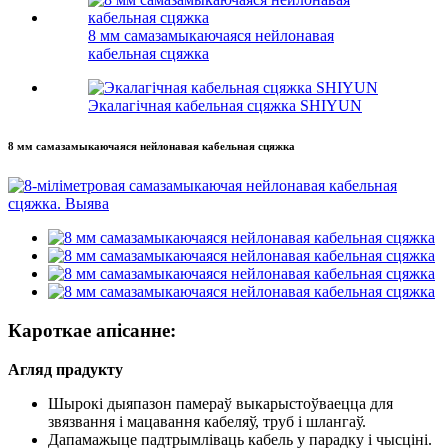
8 мм самазамыкаючаяся нейлонавая
кабельная сцяжка
Экалагічная кабельная сцяжка SHIYUN
8 мм самазамыкаючаяся нейлонавая кабельная сцяжка
Кароткае апісанне:
Агляд прадукту
Шырокі дыяпазон памераў выкарыстоўваецца для
звязвання і мацавання кабеляў, труб і шлангаў.
Дапамажыце падтрымліваць кабель у парадку і чысціні.