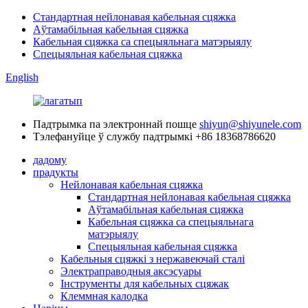
Стандартная нейлонавая кабельная сцяжка
Аўтамабільная кабельная сцяжка
Кабельная сцяжка са спецыяльнага матэрыялу
Спецыяльная кабельная сцяжка
English
Падтрымка па электроннай пошце
shiyun@shiyunele.com
Тэлефануйце ў службу падтрымкі
+86 18368786620
дадому
прадукты
Нейлонавая кабельная сцяжка
Стандартная нейлонавая кабельная сцяжка
Аўтамабільная кабельная сцяжка
Кабельная сцяжка са спецыяльнага
матэрыялу
Спецыяльная кабельная сцяжка
Кабельныя сцяжкі з нержавеючай сталі
Электраправодныя аксэсуары
Інструменты для кабельных сцяжак
Клеммная калодка