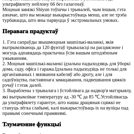
ультрафіялету нейлону 66 без галагенаў.
Моцныя завязкі Shiyun тоўшчы і трывалей, чым іншыя, гэта
азначае, што вы можаце выкарыстоўваць менш, але не трэба
турбавацца, што яны парвуцца ў экстрэмальных умовах.
Перавага прадуктаў
1. Гэта сапраўды звышмоцныя зашпількі-маланкі, якія
вытрымліваюць да 120 фунтаў трываласці на расцяжэнне і
могуць адпавядаць практычна ўсім вашым штодзённым
ужыванням.
2. Моцныя зашпількі-маланкі ідэальна падыходзяць для ўборкі
дома, саду, офіса і гаража.Ідэальна падыходзіць не толькі для
арганізаваных і звязвання кабеляў або дроту, але і для
садоўніцтва, пастаяннага замацавання, падвешвання цяжкіх
рэчаў і гэтак далей.
3. Выраблены з трывалага і ўстойлівага да надвор'я матэрыялу,
які вытрымлівае тэмпературу ад -30 ℃ да 85 ℃.Устойлівасць
да ультрафіялету гарантуе, што нашы драцяныя сцяжкі не
стануць лёгка слабымі, калі выкарыстоўваць іх на вуліцы пад
прамымі сонечнымі прамянямі.
Тлумачэнне функцыі