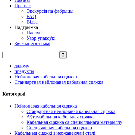
Навіны
Пра нас
Экскурсія па фабрыцы
FAQ
Відэа
Падтрымка
Паслугі
Ўзор упакоўкі
Звяжыцеся з намі
дадому
прадукты
Нейлонавая кабельная сцяжка
Стандартная нейлонавая кабельная сцяжка
Катэгорыі
Нейлонавая кабельная сцяжка
Стандартная нейлонавая кабельная сцяжка
Аўтамабільная кабельная сцяжка
Кабельная сцяжка са спецыяльнага матэрыялу
Спецыяльная кабельная сцяжка
Кабельныя сцяжкі з нержавеючай сталі