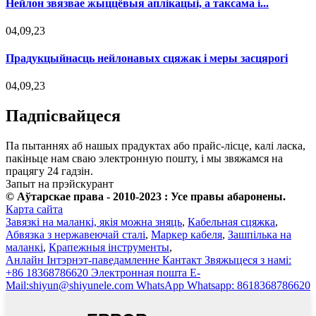
Нейлон звязвае жыццёвыя аплікацыі, а таксама i...
04,09,23
Прадукцыйнасць нейлонавых сцяжак і меры засцярогі
04,09,23
Падпісвайцеся
Па пытаннях аб нашых прадуктах або прайс-лісце, калі ласка,
пакіньце нам сваю электронную пошту, і мы звяжамся на
працягу 24 гадзін.
Запыт на прэйскурант
© Аўтарскае права - 2010-2023 : Усе правы абаронены.
Карта сайта
Завязкі на маланкі, якія можна зняць
,
Кабельная сцяжка
,
Абвязка з нержавеючай сталі
,
Маркер кабеля
,
Зашпілька на
маланкі
,
Крапежныя інструменты
,
Анлайн
Інтэрнэт-паведамленне
Кантакт
Звяжыцеся з намі:
+86 18368786620
Электронная пошта
E-
Mail:shiyun@shiyunele.com
WhatsApp
Whatsapp: 8618368786620