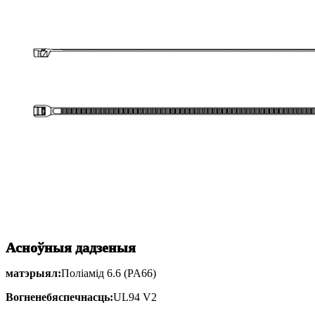
Асноўныя дадзеныя
матэрыял:
Поліамід 6.6 (PA66)
Вогненебяспечнасць:
UL94 V2