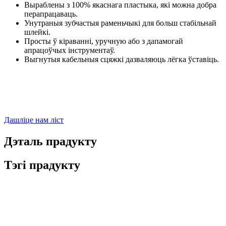
Выраблены з 100% якаснага пластыка, які можна добра
перапрацаваць.
Унутраныя зубчастыя раменьчыкі для больш стабільнай
шлейкі.
Просты ў кіраванні, уручную або з дапамогай
апрацоўчых інструментаў.
Выгнутыя кабельныя сцяжкі дазваляюць лёгка ўставіць.
Дашліце нам ліст
Дэталь прадукту
Тэгі прадукту