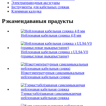
Электраправодныя аксэсуары
Інструменты для кабельных сцяжак
Клеммная калодка
Рэкамендаваныя прадукты
Нейлонавая кабельная сцяжка 4,8 мм
Нейлонавая кабельная сцяжка з UL94-V0
(прамысловае выкарыстанне)
Нізкотэмпературныя самазамыкальныя
нейлонавыя кабельныя сцяжкі
Тэрмастабілізаваная самазамыкаючая
нейлонавая кабельная сцяжка