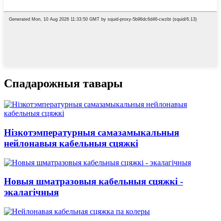
Спадарожныя тавары
Нізкотэмпературныя самазамыкальныя
нейлонавыя кабельныя сцяжкі
Новыя шматразовыя кабельныя сцяжкі -
экалагічныя